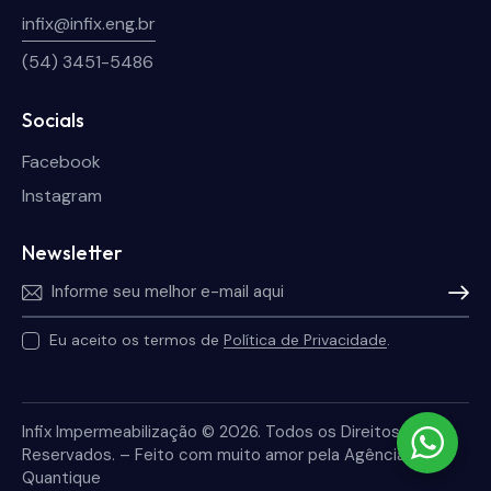
infix@infix.eng.br
(54) 3451-5486
Socials
Facebook
Instagram
Newsletter
Inscrev
Eu aceito os termos de
Política de Privacidade
.
Infix Impermeabilização © 2026. Todos os Direitos
Reservados. – Feito com muito amor pela
Agência
Quantique