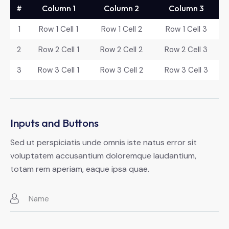
#
Column 1
Column 2
Column 3
1
Row 1 Cell 1
Row 1 Cell 2
Row 1 Cell 3
2
Row 2 Cell 1
Row 2 Cell 2
Row 2 Cell 3
3
Row 3 Cell 1
Row 3 Cell 2
Row 3 Cell 3
Inputs and Buttons
Sed ut perspiciatis unde omnis iste natus error sit
voluptatem accusantium doloremque laudantium,
totam rem aperiam, eaque ipsa quae.