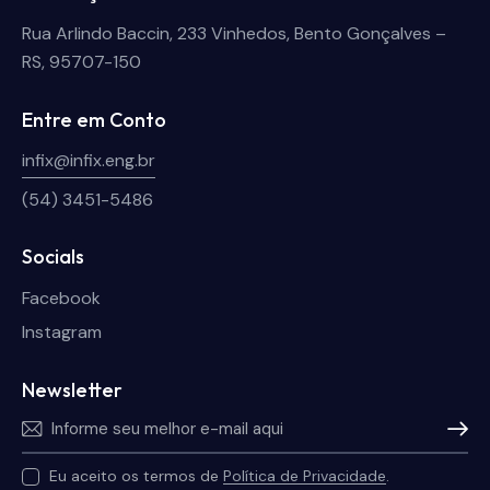
Rua Arlindo Baccin, 233 Vinhedos, Bento Gonçalves –
RS, 95707-150
Entre em Conto
infix@infix.eng.br
(54) 3451-5486
Socials
Facebook
Instagram
Newsletter
Inscrev
Eu aceito os termos de
Política de Privacidade
.